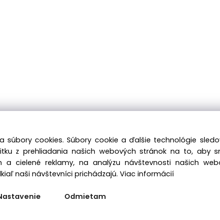
a súbory cookies. Súbory cookie a ďalšie technológie sle
žitku z prehliadania našich webových stránok na to, aby 
 a cielené reklamy, na analýzu návštevnosti našich we
iaľ naši návštevníci prichádzajú.
Viac informácií
Nastavenie
Odmietam
Vytvorené systémom ClickEshop.sk