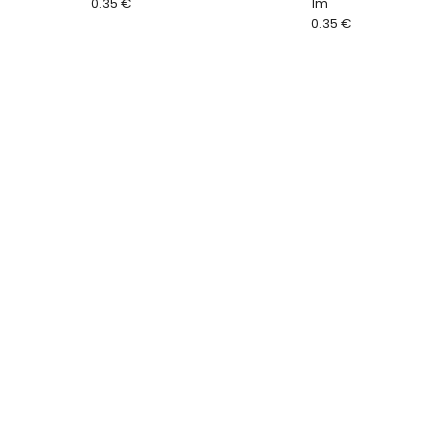
0.35 €
1m
0.35 €