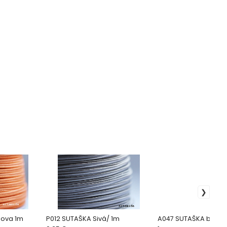
nova 1m
P012 SUTAŠKA Sivá/ 1m
A047 SUTAŠKA benát