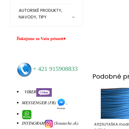
AUTORSKÉ PRODUKTY,
NAVODY, TIPY
Ďakujeme za Vašu priazeň♥
+
421 915908833
Podobné p
VIBER
MESSENGER (FB)
,
INSTAGRAM
(Soutache.sk)
A112SUTAŠKA modr