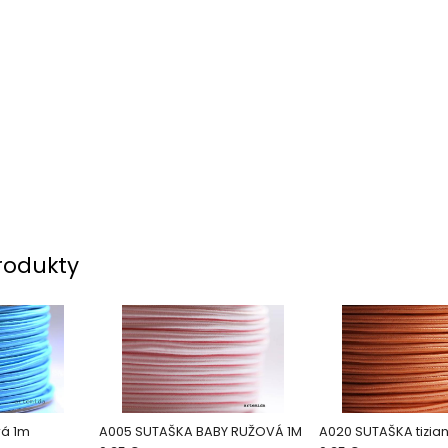
rodukty
á 1m
A005 SUTAŠKA BABY RUŽOVÁ 1M
A020 SUTAŠKA tizia