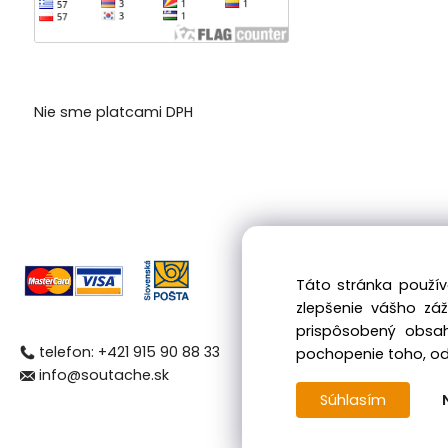
Nie sme platcami DPH
Táto stránka použív
zlepšenie vášho zá
prispôsobený obsah
telefon: +421 915 90 88 33
pochopenie toho, odk
info@soutache.sk
Súhlasím