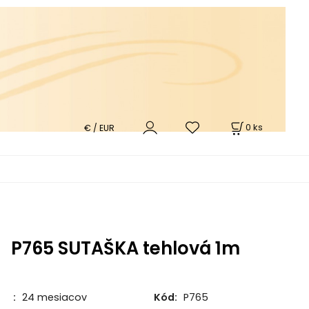
0
ks
€ / EUR
P765 SUTAŠKA tehlová 1m
:
24 mesiacov
Kód:
P765