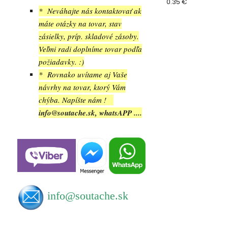
0.35 €
* Neváhajte nás kontaktovať ak
máte otázky na tovar, stav
zásielky, príp. skladové zásoby.
Veľmi radi doplníme tovar podľa
požiadavky. :)
* Rovnako uvítame aj Vaše
návrhy na tovar, ktorý Vám
chýba. Napíšte nám !
info@soutache.sk, whatsAPP ....
info@soutache.sk