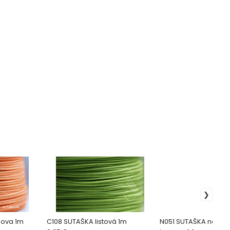
nova 1m
C108 SUTAŠKA listová 1m
N051 SUTAŠKA neono