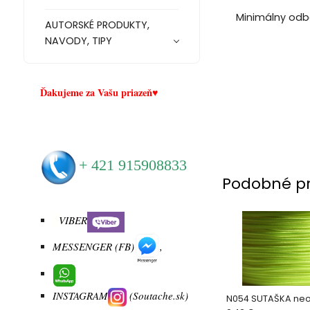
Minimálny odb
AUTORSKÉ PRODUKTY,
NAVODY, TIPY
Ďakujeme za Vašu priazeň♥
+
421 915908833
Podobné p
VIBER
MESSENGER (FB)
,
INSTAGRAM
(Soutache.sk)
N054 SUTAŠKA neo