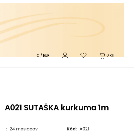
0
ks
€ / EUR
A021 SUTAŠKA kurkuma 1m
:
24 mesiacov
Kód:
A021