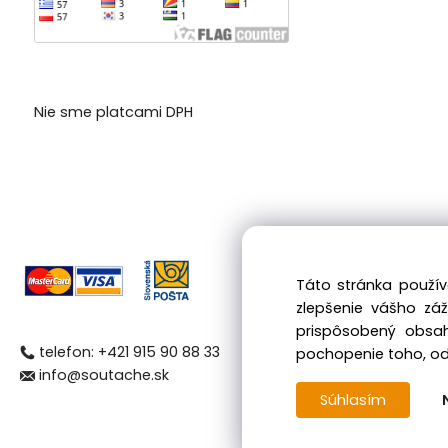
Nie sme platcami DPH
Táto stránka použív
zlepšenie vášho zá
prispôsobený obsah
telefon: +421 915 90 88 33
pochopenie toho, odk
info@soutache.sk
Súhlasím