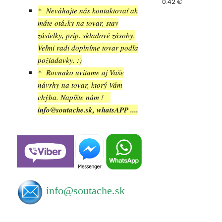
0.42 €
* Neváhajte nás kontaktovať ak
máte otázky na tovar, stav
zásielky, príp. skladové zásoby.
Veľmi radi doplníme tovar podľa
požiadavky. :)
* Rovnako uvítame aj Vaše
návrhy na tovar, ktorý Vám
chýba. Napíšte nám !
info@soutache.sk, whatsAPP ....
info@soutache.sk