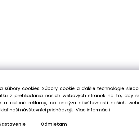
a súbory cookies. Súbory cookie a ďalšie technológie sle
žitku z prehliadania našich webových stránok na to, aby 
 a cielené reklamy, na analýzu návštevnosti našich we
iaľ naši návštevníci prichádzajú.
Viac informácií
Nastavenie
Odmietam
Vytvorené systémom ClickEshop.sk