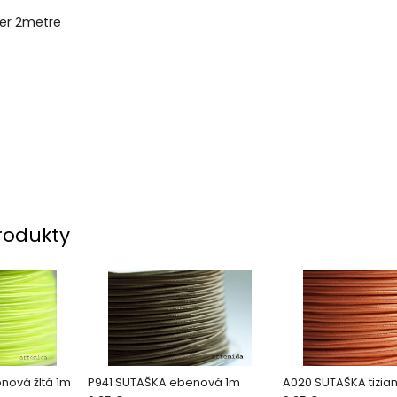
er 2metre
rodukty
nová žltá 1m
P941 SUTAŠKA ebenová 1m
A020 SUTAŠKA tizia