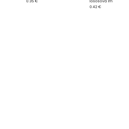
0.35 €
lososová 1m
0.42 €