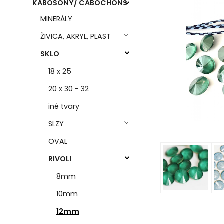
KABOŠONY/ CABOCHONS
MINERÁLY
ŽIVICA, AKRYL, PLAST
SKLO
18 x 25
20 x 30 - 32
iné tvary
SLZY
OVAL
RIVOLI
8mm
10mm
12mm