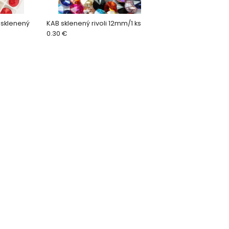
 sklenený
KAB sklenený rivoli 12mm/1 ks
0.30 €