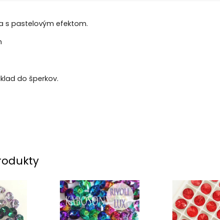
ka s pastelovým efektom.
m
klad do šperkov.
rodukty