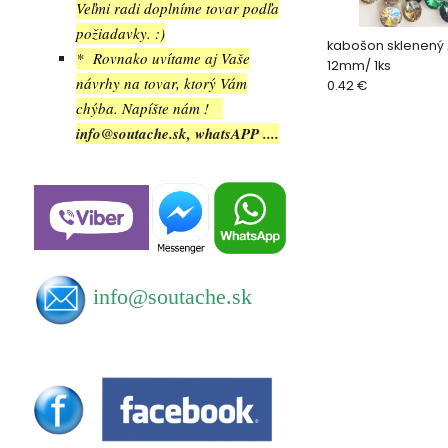
Veľmi radi doplníme tovar podľa
požiadavky. :)
kabošon sklenený A
* Rovnako uvítame aj Vaše
12mm/ 1ks
návrhy na tovar, ktorý Vám
0.42 €
chýba. Napíšte nám !
info@soutache.sk, whatsAPP ....
info@soutache.sk