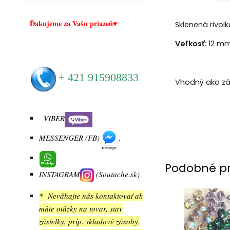
Ďakujeme za Vašu priazeň♥
Sklenená rivol
Veľkosť:
12 m
+
421 915908833
Vhodný ako zá
VIBER
MESSENGER (FB)
,
Podobné p
INSTAGRAM
(Soutache.sk)
* Neváhajte nás kontaktovať ak
máte otázky na tovar, stav
zásielky, príp. skladové zásoby.