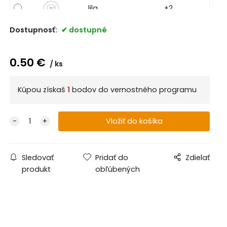
lila
+2
Dostupnosť:
dostupné
Magenta
+40
0.50
€
ks
Kúpou získaš
1
bodov do vernostného programu
Sledovať
Pridať do
Zdielať
produkt
obľúbených