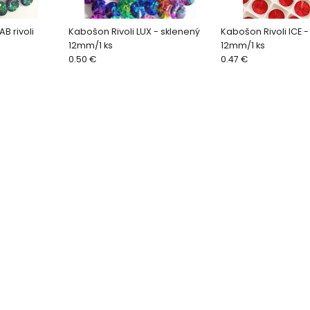
B rivoli
Kabošon Rivoli LUX - sklenený
Kabošon Rivoli ICE -
12mm/1 ks
12mm/1 ks
0.50 €
0.47 €