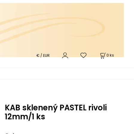
0
ks
€ / EUR
KAB sklenený PASTEL rivoli
12mm/1 ks