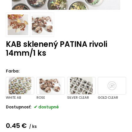
KAB sklenený PATINA rivoli
14mm/1 ks
Farba
:
WHITE AB
ROSE
SILVER CLEAR
GOLD CLEAR
Dostupnosť:
dostupné
0.45
€
ks