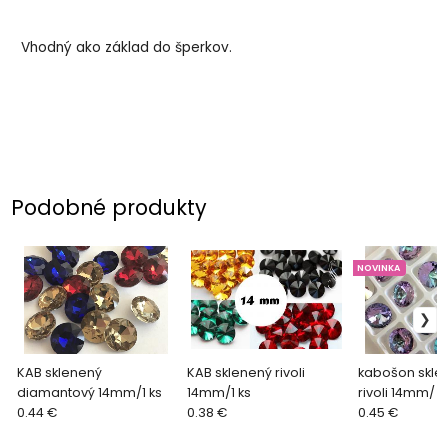
Vhodný ako základ do šperkov.
Podobné produkty
NOVINKA
KAB sklenený
KAB sklenený rivoli
kabošon skle
diamantový 14mm/1 ks
14mm/1 ks
rivoli 14mm/ 1
0.44 €
0.38 €
0.45 €