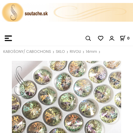
0
KABOŠONY/ CABOCHONS
SKLO
RIVOLI
14mm