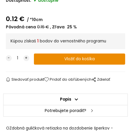
Dostupnosť:
dostupné
0.12
€
*10cm
Pôvodná cena
0.16
€
Zľava
25
%
Kúpou získaš
1
bodov do vernostného programu
Sledovať produkt
Pridať do obľúbených
Zdielať
Popis
Potrebujete poradiť?
OZdobná guličková retiazka na dozdobenie šperkov -