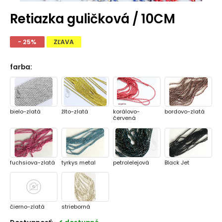
Retiazka guličková / 10CM
- 25%
ZĽAVA
farba
:
bielo-zlatá
žlto-zlatá
korálovo-
bordovo-zlatá
červená
fuchsiova-zlatá
tyrkys metal
petrolelejová
Black Jet
čierno-zlatá
strieborná