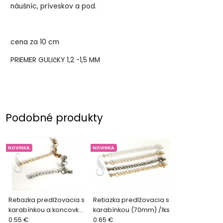
náušníc, príveskov a pod.
cena za 10 cm
PRIEMER GULIčKY 1,2 -1,5 MM
Podobné produkty
NOVINKA
NOVINKA
Retiazka predlžovacia s
Retiazka predlžovacia s
karabínkou a koncovkou
karabínkou (70mm) /1ks
6mm /1ks
0.55 €
0.65 €