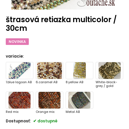
štrasová retiazka multicolor /
30cm
NOVINKA
variacie
:
1.blue lagoon AB
6.caramel AB
8.yellow AB
White-black-
grey / gold
Red mix
Orange mix
Metal AB
Dostupnosť:
dostupné