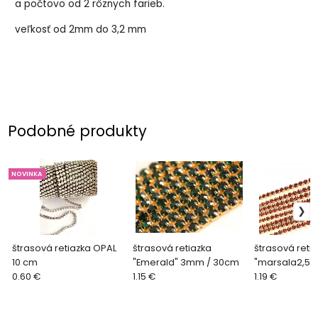
a počtovo od 2 rôznych farieb.
veľkosť od 2mm do 3,2 mm
Podobné produkty
NOVINKA
štrasová retiazka OPAL
štrasová retiazka
štrasová reti
10 cm
"Emerald" 3mm / 30cm
"marsala2,5-
0.60 €
1.15 €
30cm
1.19 €