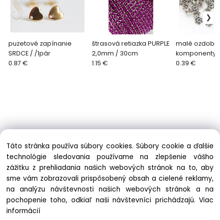
puzetové zapínanie
štrasová retiazka PURPLE
malé ozdobn
SRDCE / /1pár
2,0mm / 30cm
komponenty
0.87 €
1.15 €
/1bal=10ks
0.39 €
Táto stránka používa súbory cookies. Súbory cookie a ďalšie
technológie sledovania používame na zlepšenie vášho
zážitku z prehliadania našich webových stránok na to, aby
sme vám zobrazovali prispôsobený obsah a cielené reklamy,
telefon: +421 915 90 88 33
na analýzu návštevnosti našich webových stránok a na
info@soutache.sk
pochopenie toho, odkiaľ naši návštevníci prichádzajú.
Viac
informácií