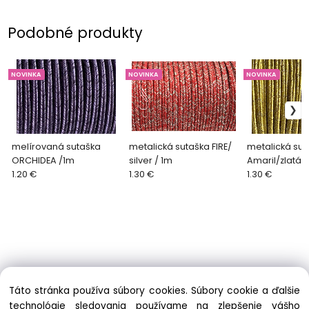
Podobné produkty
NOVINKA
NOVINKA
NOVINKA
melírovaná sutaška
metalická sutaška FIRE/
metalická sut
ORCHIDEA /1m
silver / 1m
Amaril/zlatá 
1.20 €
1.30 €
1.30 €
Táto stránka používa súbory cookies. Súbory cookie a ďalšie
technológie sledovania používame na zlepšenie vášho