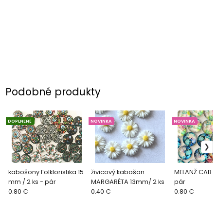
Podobné produkty
DOPLNENÉ
NOVINKA
NOVINKA
kabošony Folkloristika 15
živicový kabošon
MELANŽ CAB 1
mm / 2 ks - pár
MARGARÉTA 13mm/ 2 ks
pár
0.80 €
0.40 €
0.80 €