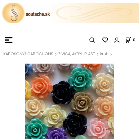
0
KABOŠONY/ CABOCHONS
ŽIVICA, AKRYL, PLAST
kruh