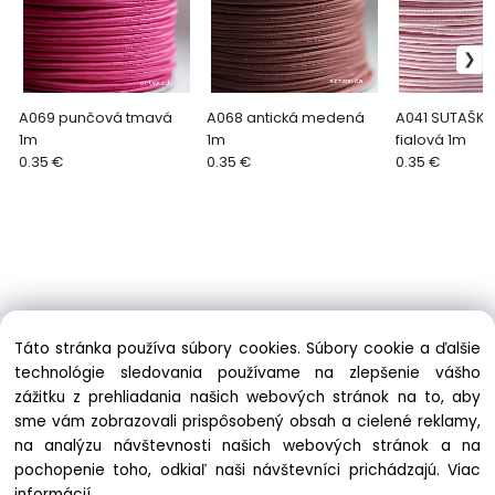
A069 punčová tmavá
A068 antická medená
A041 SUTAŠKA
1m
1m
fialová 1m
0.35 €
0.35 €
0.35 €
Táto stránka používa súbory cookies. Súbory cookie a ďalšie
technológie sledovania používame na zlepšenie vášho
zážitku z prehliadania našich webových stránok na to, aby
sme vám zobrazovali prispôsobený obsah a cielené reklamy,
telefon: +421 915 90 88 33
na analýzu návštevnosti našich webových stránok a na
info@soutache.sk
pochopenie toho, odkiaľ naši návštevníci prichádzajú.
Viac
informácií