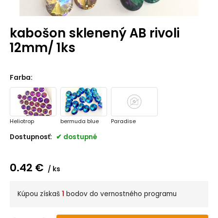
kabošon sklenený AB rivoli
12mm/ 1ks
Farba
:
Heliotrop
bermuda blue
Paradise
Dostupnosť:
dostupné
0.42
€
ks
Kúpou získaš
1
bodov do vernostného programu