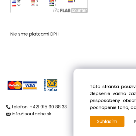
Nie sme platcami DPH
Táto stránka použív
zlepšenie vášho zá
prispôsobený obsah
telefon: +421 915 90 88 33
pochopenie toho, odk
info@soutache.sk
Súhlasím