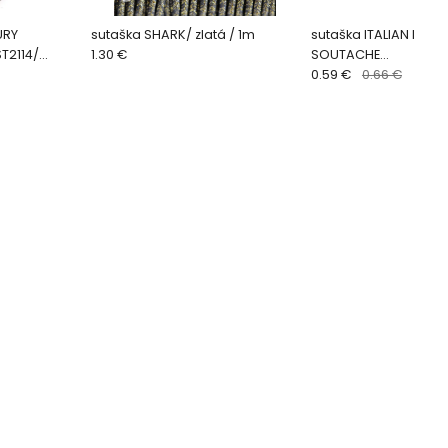
URY
sutaška SHARK/ zlatá / 1m
sutaška ITALIAN LUXU
T2114/
1.30 €
SOUTACHE
BUTTERcream/ST2116
0.59 €
0.66 €
1m