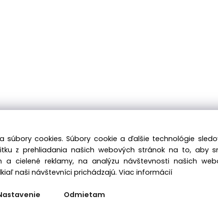
a súbory cookies. Súbory cookie a ďalšie technológie sle
žitku z prehliadania našich webových stránok na to, aby 
 a cielené reklamy, na analýzu návštevnosti našich we
iaľ naši návštevníci prichádzajú.
Viac informácií
Nastavenie
Odmietam
Vytvorené systémom ClickEshop.sk