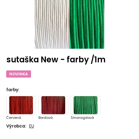
sutaška New - farby /1m
NOVINKA
farby
:
Červená
Bordová
Smaragdová
Výrobca:
EU