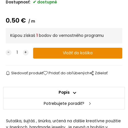
Dostupnosť:
dostupné
0.50
€
m
Kúpou získaš
1
bodov do vernostného programu
Sledovať produkt
Pridať do obľúbených
Zdielať
Popis
Potrebujete poradiť?
Sutaška, šujtáš , šnúrka, určená na ďalšie kreatívne použitie
v šperkoch, handmade jewelry. Je pevná a hrubšia v