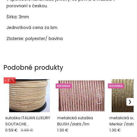
porovnaní s českou.
Šírka: 3mm
Jednotková cena za bm.
Zloženie: polyester/ bavlna
Podobné produkty
- 10%
NOVINKA
NOVINKA
sutaška ITALIAN LUXURY
metalická sutaška
metalická sut
SOUTACHE
BLUSH /zlatá /1m
Merkúr /zlatá
BUTTERCREAM /ST2116/
0.59 €
0.65 €
1.30 €
1.30 €
2,5mm/ 1m